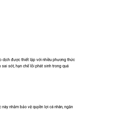
o dịch được thiết lập với nhiều phương thức
 sai sót, hạn chế lỗi phát sinh trong quá
ác này nhằm bảo vệ quyền lợi cá nhân, ngăn