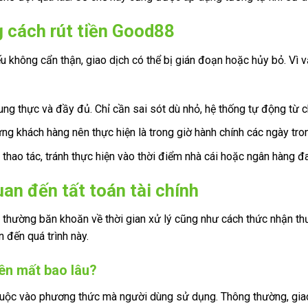
g cách rút tiền Good88
 không cẩn thận, giao dịch có thể bị gián đoạn hoặc hủy bỏ. Vì v
rung thực và đầy đủ. Chỉ cần sai sót dù nhỏ, hệ thống tự động từ c
ng khách hàng nên thực hiện là trong giờ hành chính các ngày tro
 thao tác, tránh thực hiện vào thời điểm nhà cái hoặc ngân hàng đa
an đến tất toán tài chính
ên thường băn khoăn về thời gian xử lý cũng như cách thức nhận th
 đến quá trình này.
iên mất bao lâu?
thuộc vào phương thức mà người dùng sử dụng. Thông thường, giao