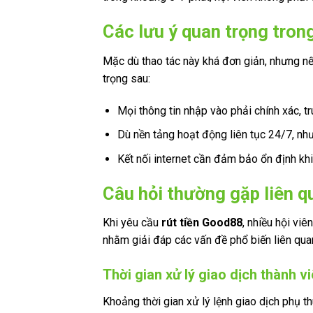
Các lưu ý quan trọng tron
Mặc dù thao tác này khá đơn giản, nhưng nếu
trọng sau:
Mọi thông tin nhập vào phải chính xác, t
Dù nền tảng hoạt động liên tục 24/7, như
Kết nối internet cần đảm bảo ổn định khi
Câu hỏi thường gặp liên qu
Khi yêu cầu
rút tiền Good88
, nhiều hội vi
nhằm giải đáp các vấn đề phổ biến liên quan
Thời gian xử lý giao dịch thành v
Khoảng thời gian xử lý lệnh giao dịch phụ 