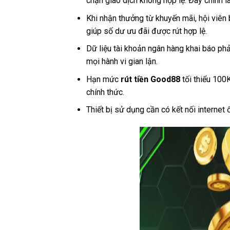
chặn giao dịch không hợp lệ. Đây chính l
Khi nhận thưởng từ khuyến mãi, hội viên
giúp số dư ưu đãi được rút hợp lệ.
Dữ liệu tài khoản ngân hàng khai báo phải
mọi hành vi gian lận.
Hạn mức
rút tiền Good88
tối thiểu 100K
chính thức.
Thiết bị sử dụng cần có kết nối internet ổ