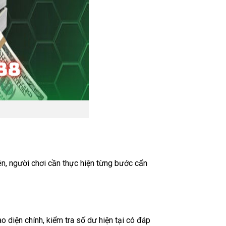
iên, người chơi cần thực hiện từng bước cẩn
o diện chính, kiểm tra số dư hiện tại có đáp