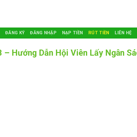
ĐĂNG KÝ
ĐĂNG NHẬP
NẠP TIỀN
RÚT TIỀN
LIÊN HỆ
8 – Hướng Dẫn Hội Viên Lấy Ngân Sá