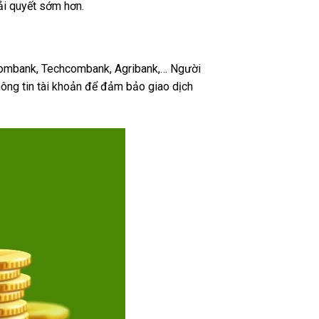
iải quyết sớm hơn.
tcombank, Techcombank, Agribank,… Người
thông tin tài khoản để đảm bảo giao dịch