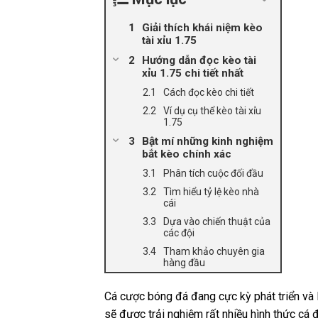
Giải thích khái niệm kèo
tài xỉu 1.75
Hướng dẫn đọc kèo tài
xỉu 1.75 chi tiết nhất
Cách đọc kèo chi tiết
Ví dụ cụ thể kèo tài xỉu
1.75
Bật mí những kinh nghiệm
bắt kèo chính xác
Phân tích cuộc đối đầu
Tìm hiểu tỷ lệ kèo nhà
cái
Dựa vào chiến thuật của
các đội
Tham khảo chuyên gia
hàng đầu
Cá cược bóng đá đang cực kỳ phát triển và
sẽ được trải nghiệm rất nhiều hình thức cá