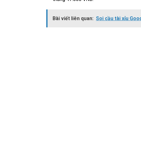
Bài viết liên quan:
Soi cầu tài xỉu Go