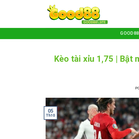
Skip
to
content
GOOD88
Kèo tài xỉu 1,75 | Bật
P
05
Th10