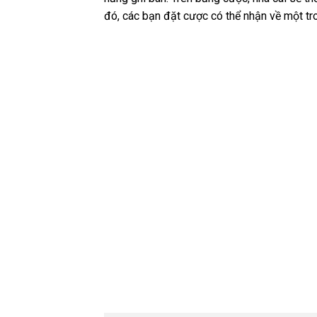
đó, các bạn đặt cược có thể nhận về một tr