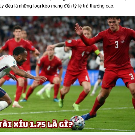
Đây đều là những loại kèo mang đến tỷ lệ trả thưởng cao.