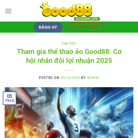
Skip
to
content
ĐĂNG NHẬP
ĐĂNG KÝ
TIN TỨC
Tham gia thể thao ảo Good88: Cơ
hội nhân đôi lợi nhuận 2025
POSTED ON
05/10/2025
BY
ADMIN
05
Th10