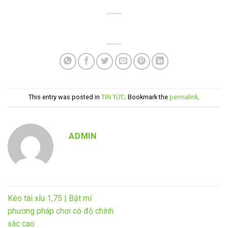
This entry was posted in
TIN TỨC
. Bookmark the
permalink
.
ADMIN
Kèo tài xỉu 1,75 | Bật mí
phương pháp chơi có độ chính
xác cao