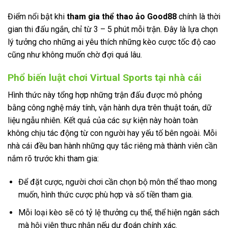
Điểm nổi bật khi
tham gia thể thao ảo Good88
chính là thời
gian thi đấu ngắn, chỉ từ 3 – 5 phút mỗi trận. Đây là lựa chọn
lý tưởng cho những ai yêu thích những kèo cược tốc độ cao
cũng như không muốn chờ đợi quá lâu.
Phổ biến luật chơi Virtual Sports tại nhà cái
Hình thức này tổng hợp những trận đấu được mô phỏng
bằng công nghệ máy tính, vận hành dựa trên thuật toán, dữ
liệu ngẫu nhiên. Kết quả của các sự kiện này hoàn toàn
không chịu tác động từ con người hay yếu tố bên ngoài. Mỗi
nhà cái đều ban hành những quy tắc riêng mà thành viên cần
nắm rõ trước khi tham gia:
Để đặt cược, người chơi cần chọn bộ môn thể thao mong
muốn, hình thức cược phù hợp và số tiền tham gia.
Mỗi loại kèo sẽ có tỷ lệ thưởng cụ thể, thể hiện ngân sách
mà hội viên thực nhận nếu dự đoán chính xác.