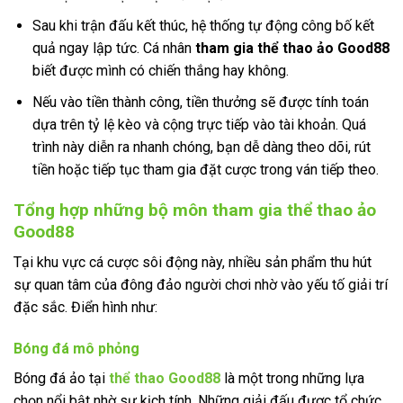
Sau khi trận đấu kết thúc, hệ thống tự động công bố kết
quả ngay lập tức. Cá nhân
tham gia thể thao ảo Good88
biết được mình có chiến thắng hay không.
Nếu vào tiền thành công, tiền thưởng sẽ được tính toán
dựa trên tỷ lệ kèo và cộng trực tiếp vào tài khoản. Quá
trình này diễn ra nhanh chóng, bạn dễ dàng theo dõi, rút
tiền hoặc tiếp tục tham gia đặt cược trong ván tiếp theo.
Tổng hợp những bộ môn tham gia thể thao ảo
Good88
Tại khu vực cá cược sôi động này, nhiều sản phẩm thu hút
sự quan tâm của đông đảo người chơi nhờ vào yếu tố giải trí
đặc sắc. Điển hình như:
Bóng đá mô phỏng
Bóng đá ảo tại
thể thao Good88
là một trong những lựa
chọn nổi bật nhờ sự kịch tính. Những giải đấu được tổ chức