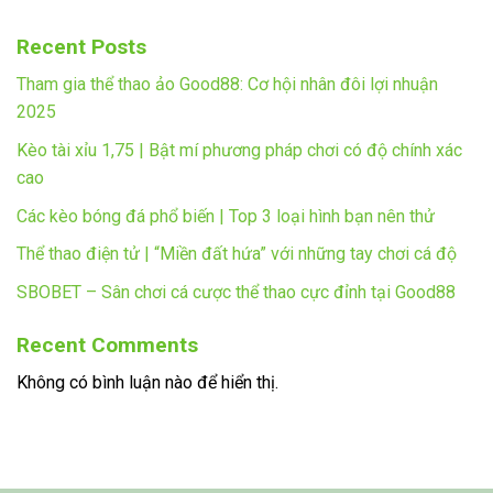
Recent Posts
Tham gia thể thao ảo Good88: Cơ hội nhân đôi lợi nhuận
2025
Kèo tài xỉu 1,75 | Bật mí phương pháp chơi có độ chính xác
cao
Các kèo bóng đá phổ biến | Top 3 loại hình bạn nên thử
Thể thao điện tử | “Miền đất hứa” với những tay chơi cá độ
SBOBET – Sân chơi cá cược thể thao cực đỉnh tại Good88
Recent Comments
Không có bình luận nào để hiển thị.