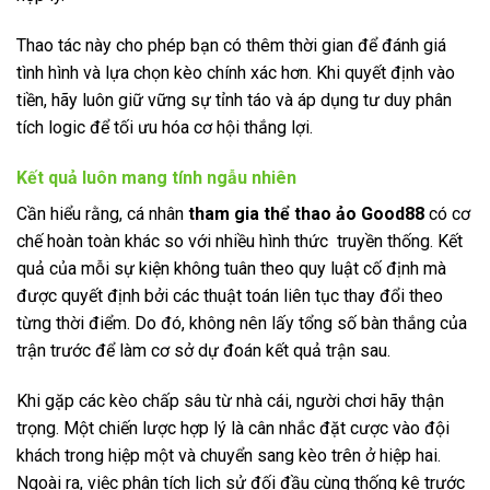
Thao tác này cho phép bạn có thêm thời gian để đánh giá
tình hình và lựa chọn kèo chính xác hơn. Khi quyết định vào
tiền, hãy luôn giữ vững sự tỉnh táo và áp dụng tư duy phân
tích logic để tối ưu hóa cơ hội thắng lợi.
Kết quả luôn mang tính ngẫu nhiên
Cần hiểu rằng, cá nhân
tham gia thể thao ảo Good88
có cơ
chế hoàn toàn khác so với nhiều hình thức truyền thống. Kết
quả của mỗi sự kiện không tuân theo quy luật cố định mà
được quyết định bởi các thuật toán liên tục thay đổi theo
từng thời điểm. Do đó, không nên lấy tổng số bàn thắng của
trận trước để làm cơ sở dự đoán kết quả trận sau.
Khi gặp các kèo chấp sâu từ nhà cái, người chơi hãy thận
trọng. Một chiến lược hợp lý là cân nhắc đặt cược vào đội
khách trong hiệp một và chuyển sang kèo trên ở hiệp hai.
Ngoài ra, việc phân tích lịch sử đối đầu cùng thống kê trước